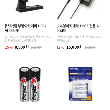
[브라켓]
부엉이카메라 H982 L
[]
부엉이카메라 H982 전용 AC
형 브라켓
어뎁터
벽,천정,나무,기둥등에 다양한게 설치가능
부엉이카메라 H982 전용 전원공급 AC어
한 다용도 CCTV 브라켓 L형
뎁터 6V 1.5A
15
%
8,500
원
17
%
15,000
원
10,000
원
18,000
원