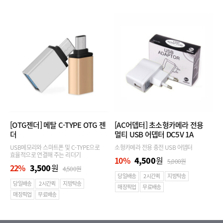
[OTG젠더]
메탈 C-TYPE OTG 젠
[AC어뎁터]
초소형카메라 전용
더
멀티 USB 어뎁터 DC5V 1A
USB메모리와 스마트폰 및 C-TYPE으로
소형카메라 전용 충전 USB 어뎁터
효율적으로 연결해 주는 리더기
10
%
4,500
원
5,000
원
22
%
3,500
원
4,500
원
당일배송
2시간퀵
지방탁송
당일배송
2시간퀵
지방탁송
매장픽업
무료배송
매장픽업
무료배송