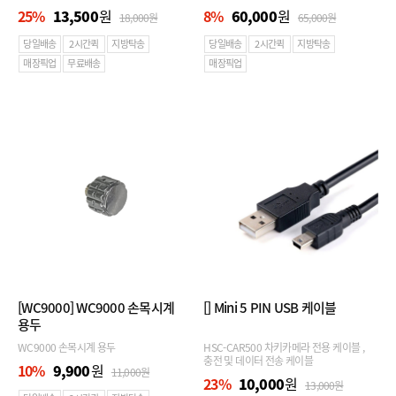
25
%
13,500
원
8
%
60,000
원
18,000
원
65,000
원
당일배송
2시간퀵
지방탁송
당일배송
2시간퀵
지방탁송
매장픽업
무료배송
매장픽업
[WC9000]
WC9000 손목시계
[]
Mini 5 PIN USB 케이블
용두
WC9000 손목시계 용두
HSC-CAR500 차키카메라 전용 케이블 ,
충전 및 데이터 전송 케이블
10
%
9,900
원
11,000
원
23
%
10,000
원
13,000
원