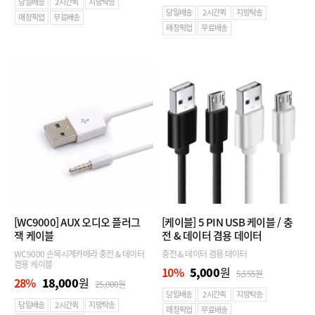
당일배송
2시간퀵
지방탁송
당일배송
2시간퀵
지방탁송
매장픽업
무료배송
매장픽업
무료배송
[WC9000]
AUX 오디오 플러그
[케이블]
5 PIN USB 케이블 / 충
잭 케이블
전 & 데이터 겸용 데이터
WC9000 손목시계카메라 충전 & 데이터
충전 & 데이터 겸용 데이터
겸용 케이블
10
%
5,000
원
5,555
원
28
%
18,000
원
25,000
원
당일배송
2시간퀵
지방탁송
당일배송
2시간퀵
지방탁송
매장픽업
무료배송