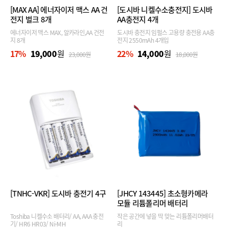
[MAX AA]
에너자이저 맥스 AA 건
[도시바 니켈수소충전지]
도시바
전지 벌크 8개
AA충전지 4개
에너자이저 맥스 MAX, 알카라인,AA 건전
도시바 충전지 임펄스 고용량 충전용 AA충
지 8개
전지 2550mAh 4개입
17
%
19,000
원
22
%
14,000
원
23,000
원
18,000
원
[TNHC-VKR]
도시바 충전기 4구
[JHCY 143445]
초소형카메라
모듈 리튬폴리머 배터리
2900mAh
Toshiba 니켈수소 배터리/ AA, AAA 충전
작은 공간에 넣을 딱 맞는 리튬폴리머배터
기/ HR6 HR03/ Ni-MH
리