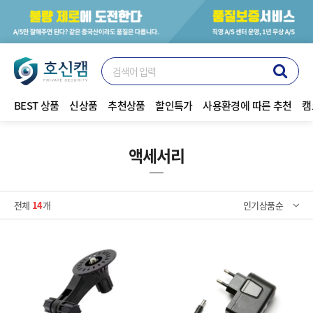
BEST 상품
신상품
추천상품
할인특가
사용환경에 따른 추천
캠
액세서리
전체
14
개
인기상품순