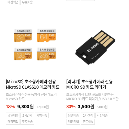
매장픽업
무료배송
[MicroSD]
초소형카메라 전용
[리더기]
초소형카메라 전용
MicroSD CLASS10 메모리 카드
MICRO SD 카드 리더기
초소형카메라 전용 동영상 전용 메모리
초소형카메라 USB 포트를 지원하는
MicroSD 카드
MICRO SD 카드 리더기 / USB 3.0 호환
18
%
9,800
원
30
%
3,500
원
12,000
원
5,000
원
당일배송
2시간퀵
지방탁송
당일배송
2시간퀵
지방탁송
매장픽업
무료배송
매장픽업
무료배송